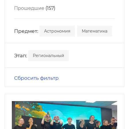
кусство
орт
Прошедшие
(157)
нас в СМИ
станционные программы
кументы
Предмет:
Астрономия
Математика
Этап:
Региональный
Сбросить фильтр