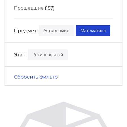
кусство
орт
Прошедшие
(157)
нас в СМИ
станционные программы
кументы
Предмет:
Астрономия
Математика
Этап:
Региональный
Сбросить фильтр