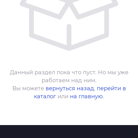
Данный раздел пока что пуст. Но мы уже
работаем над ним.
Вы можете
вернуться назад
,
перейти в
каталог
или
на главную
.