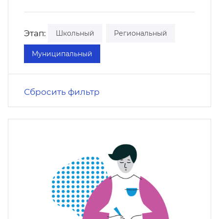
кусство
орт
нас в СМИ
Этап:
Школьный
Региональный
станционные программы
кументы
Муниципальный
Сбросить фильтр