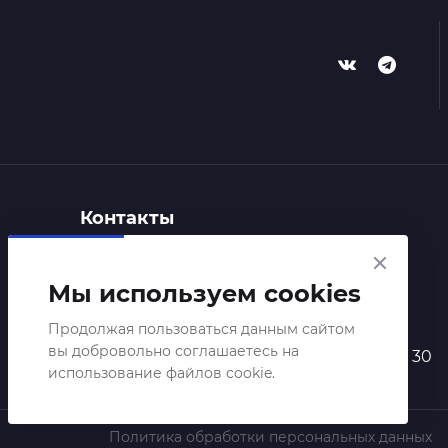
Контакты
+7 (964) 691-02-25
Мы используем cookies
onfim@gimnazium.ru
Продолжая пользоваться данным сайтом
вы добровольно соглашаетесь на
г.Великий Новгород, ул.Зелинского, 30
использование файлов cookie.
Политика обработки персональных данных