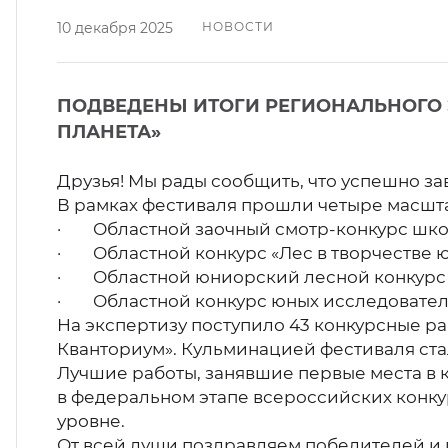
кусство
орт
10 декабря 2025
НОВОСТИ
нас в СМИ
станционные программы
кументы
ПОДВЕДЕНЫ ИТОГИ РЕГИОНАЛЬНОГО 
ПЛАНЕТА»
Друзья! Мы рады сообщить, что успешно з
В рамках фестиваля прошли четыре масшта
· Областной заочный смотр-конкурс школ
· Областной конкурс «Лес в творчестве ю
· Областной юниорский лесной конкурс «
· Областной конкурс юных исследовате
На экспертизу поступило 43 конкурсные ра
Кванториум». Кульминацией фестиваля ста
Лучшие работы, занявшие первые места в 
в федеральном этапе всероссийских конку
уровне.
От всей души поздравляем победителей и