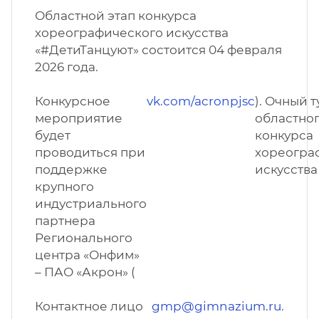
Областной этап конкурса
хореографического искусства
«#ДетиТанцуют» состоится 04 февраля
2026 года.
Конкурсное
vk.com/acronpjsc
). Очный т
мероприятие
областног
будет
конкурса
проводиться при
хореогра
поддержке
искусства
крупного
индустриального
партнера
Регионального
центра «Онфим»
– ПАО «Акрон» (
Контактное лицо
gmp@gimnazium.ru
.