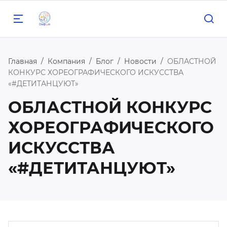
Главная
Компания
Блог
Новости
ОБЛАСТНОЙ
КОНКУРС ХОРЕОГРАФИЧЕСКОГО ИСКУССТВА
«#ДЕТИТАНЦУЮТ»
Назад
Назад
Назад
Назад
Назад
ОБЛАСТНОЙ КОНКУРС
ХОРЕОГРАФИЧЕСКОГО
 нас
бразовательные
рофильные
ероприятия
едагогам
ИСКУССТВА
рограммы
мены
центре
сОШ
риус
«#ДЕТИТАНЦУЮТ»
ука
кусство
печительский совет
льшие вызовы
нфим
орт
ука
спертный совет
роприятия РЦ «Онфим»