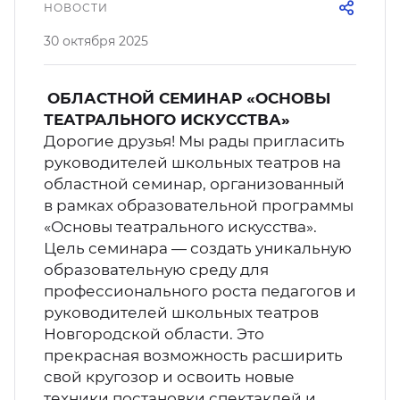
НОВОСТИ
кусство
орт
нас в СМИ
30 октября 2025
станционные программы
кументы
ОБЛАСТНОЙ СЕМИНАР «ОСНОВЫ
ТЕАТРАЛЬНОГО ИСКУССТВА»
Дорогие друзья! Мы рады пригласить
руководителей школьных театров на
областной семинар, организованный
в рамках образовательной программы
«Основы театрального искусства».
Цель семинара — создать уникальную
образовательную среду для
профессионального роста педагогов и
руководителей школьных театров
Новгородской области. Это
прекрасная возможность расширить
свой кругозор и освоить новые
техники постановки спектаклей и