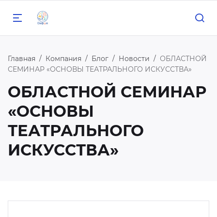
Главная
Компания
Блог
Новости
ОБЛАСТНОЙ
СЕМИНАР «ОСНОВЫ ТЕАТРАЛЬНОГО ИСКУССТВА»
ОБЛАСТНОЙ СЕМИНАР
Назад
Назад
Назад
Назад
Назад
«ОСНОВЫ
 нас
бразовательные
рофильные
ероприятия
едагогам
ТЕАТРАЛЬНОГО
рограммы
мены
ИСКУССТВА»
центре
сОШ
риус
ука
кусство
печительский совет
льшие вызовы
нфим
орт
ука
спертный совет
роприятия РЦ «Онфим»