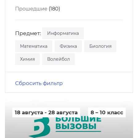
кусство
орт
Прошедшие
(180)
нас в СМИ
станционные программы
кументы
Предмет:
Информатика
Математика
Физика
Биология
Химия
Волейбол
Сбросить фильтр
18 августа - 28 августа
8 – 10 класс