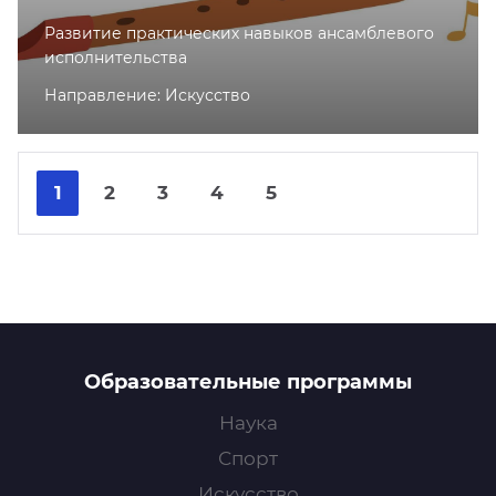
Развитие практических навыков ансамблевого
исполнительства
Направление: Искусство
Nex
Pre
1
2
3
4
5
Образовательные программы
Наука
Спорт
Искусство