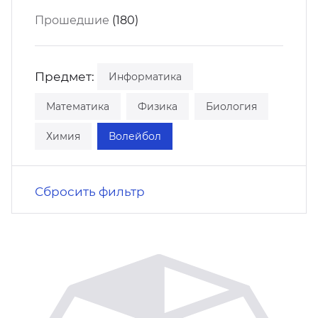
кусство
орт
Прошедшие
(180)
нас в СМИ
станционные программы
кументы
Предмет:
Информатика
Математика
Физика
Биология
Химия
Волейбол
Сбросить фильтр