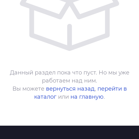
Данный раздел пока что пуст. Но мы уже
работаем над ним.
Вы можете
вернуться назад
,
перейти в
каталог
или
на главную
.