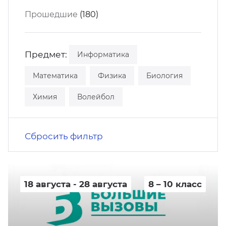
кусство
орт
Прошедшие
(180)
нас в СМИ
станционные программы
кументы
Предмет:
Информатика
Математика
Физика
Биология
Химия
Волейбол
Сбросить фильтр
18 августа - 28 августа
8 – 10 класс