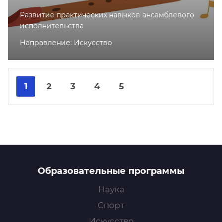
Развитие практических навыков ансамблевого
исполнительства
Направление: Искусство
Nex
Pre
1
2
3
4
5
Образовательные программы
Наука
Спорт
Искусство