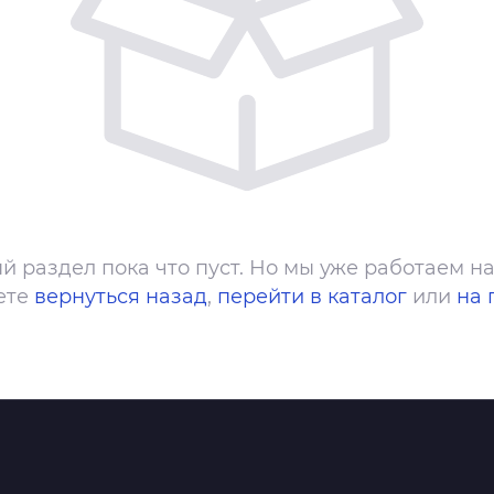
й раздел пока что пуст. Но мы уже работаем на
ете
вернуться назад
,
перейти в каталог
или
на 