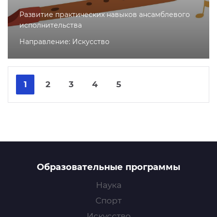
Развитие практических навыков ансамблевого
исполнительства
Направление: Искусство
Nex
Pre
1
2
3
4
5
Образовательные программы
Наука
Спорт
Искусство