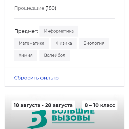
кусство
орт
Прошедшие
(180)
нас в СМИ
станционные программы
кументы
Предмет:
Информатика
Математика
Физика
Биология
Химия
Волейбол
Сбросить фильтр
18 августа - 28 августа
8 – 10 класс