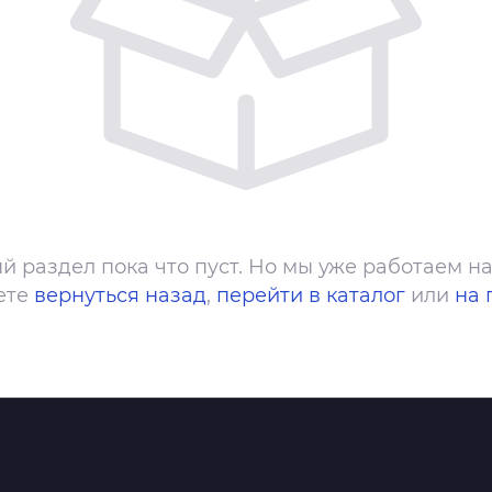
й раздел пока что пуст. Но мы уже работаем на
ете
вернуться назад
,
перейти в каталог
или
на 