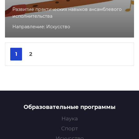
Развитие практических навыков ансамблевого
исполнительства
Направление: Искусство
Nex
Pre
1
2
Образовательные программы
Наука
Спорт
Искусство