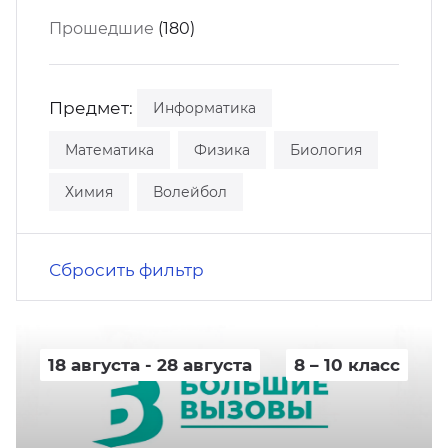
кусство
орт
Прошедшие
(180)
нас в СМИ
станционные программы
кументы
Предмет:
Информатика
Математика
Физика
Биология
Химия
Волейбол
Сбросить фильтр
18 августа - 28 августа
8 – 10 класс