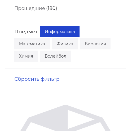
кусство
орт
Прошедшие
(180)
нас в СМИ
станционные программы
кументы
Предмет:
Информатика
Математика
Физика
Биология
Химия
Волейбол
Сбросить фильтр