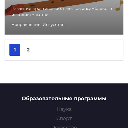
Развитие практических навыков ансамблевого
исполнительства
Направление: Искусство
Nex
Pre
1
2
Образовательные программы
Наука
Спорт
Искусство