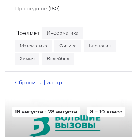
кусство
орт
Прошедшие
(180)
нас в СМИ
станционные программы
кументы
Предмет:
Информатика
Математика
Физика
Биология
Химия
Волейбол
Сбросить фильтр
18 августа - 28 августа
8 – 10 класс