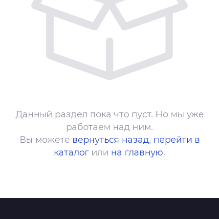
Данный раздел пока что пуст. Но мы уже
работаем над ним.
Вы можете
вернуться назад
,
перейти в
каталог
или
на главную
.