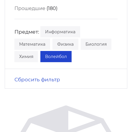
кусство
орт
Прошедшие
(180)
нас в СМИ
станционные программы
кументы
Предмет:
Информатика
Математика
Физика
Биология
Химия
Волейбол
Сбросить фильтр