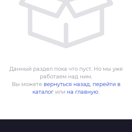
Данный раздел пока что пуст. Но мы уже
работаем над ним.
Вы можете
вернуться назад
,
перейти в
каталог
или
на главную
.