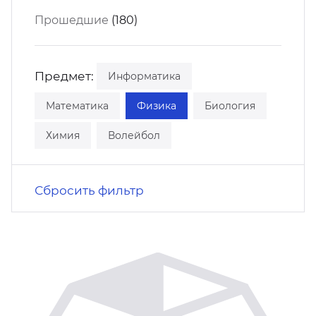
кусство
орт
Прошедшие
(180)
нас в СМИ
станционные программы
кументы
Предмет:
Информатика
Математика
Физика
Биология
Химия
Волейбол
Сбросить фильтр