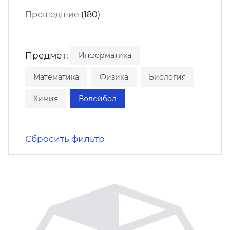
кусство
орт
Прошедшие
(180)
нас в СМИ
станционные программы
кументы
Предмет:
Информатика
Математика
Физика
Биология
Химия
Волейбол
Сбросить фильтр