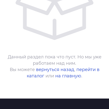
Данный раздел пока что пуст. Но мы уже
работаем над ним.
Вы можете
вернуться назад
,
перейти в
каталог
или
на главную
.