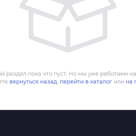
й раздел пока что пуст. Но мы уже работаем на
ете
вернуться назад
,
перейти в каталог
или
на 