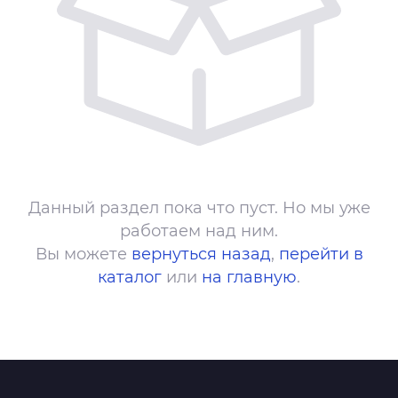
Данный раздел пока что пуст. Но мы уже
работаем над ним.
Вы можете
вернуться назад
,
перейти в
каталог
или
на главную
.