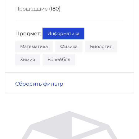
кусство
орт
Прошедшие
(180)
нас в СМИ
станционные программы
кументы
Предмет:
Информатика
Математика
Физика
Биология
Химия
Волейбол
Сбросить фильтр