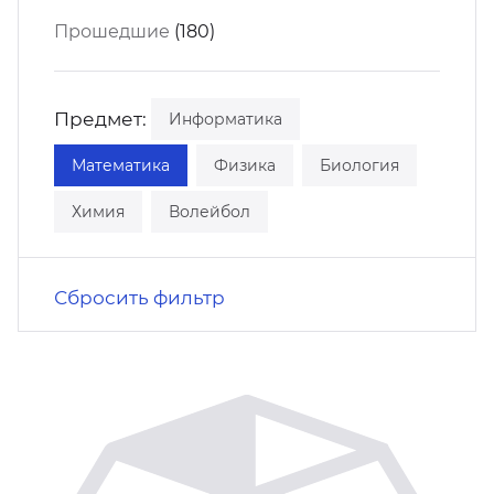
кусство
орт
Прошедшие
(180)
нас в СМИ
станционные программы
кументы
Предмет:
Информатика
Математика
Физика
Биология
Химия
Волейбол
Сбросить фильтр