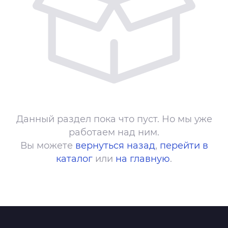
Данный раздел пока что пуст. Но мы уже
работаем над ним.
Вы можете
вернуться назад
,
перейти в
каталог
или
на главную
.