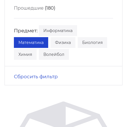
кусство
орт
Прошедшие
(180)
нас в СМИ
станционные программы
кументы
Предмет:
Информатика
Математика
Физика
Биология
Химия
Волейбол
Сбросить фильтр