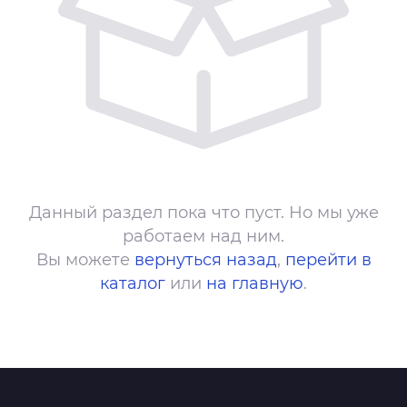
Данный раздел пока что пуст. Но мы уже
работаем над ним.
Вы можете
вернуться назад
,
перейти в
каталог
или
на главную
.