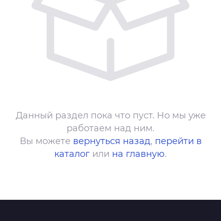
Данный раздел пока что пуст. Но мы уже
работаем над ним.
Вы можете
вернуться назад
,
перейти в
каталог
или
на главную
.