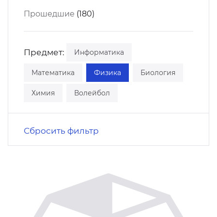
кусство
орт
Прошедшие
(180)
нас в СМИ
станционные программы
кументы
Предмет:
Информатика
Математика
Физика
Биология
Химия
Волейбол
Сбросить фильтр