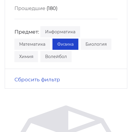
кусство
орт
Прошедшие
(180)
нас в СМИ
станционные программы
кументы
Предмет:
Информатика
Математика
Физика
Биология
Химия
Волейбол
Сбросить фильтр