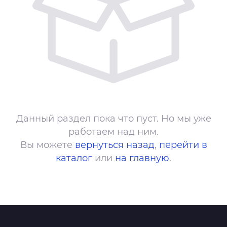
Данный раздел пока что пуст. Но мы уже
работаем над ним.
Вы можете
вернуться назад
,
перейти в
каталог
или
на главную
.