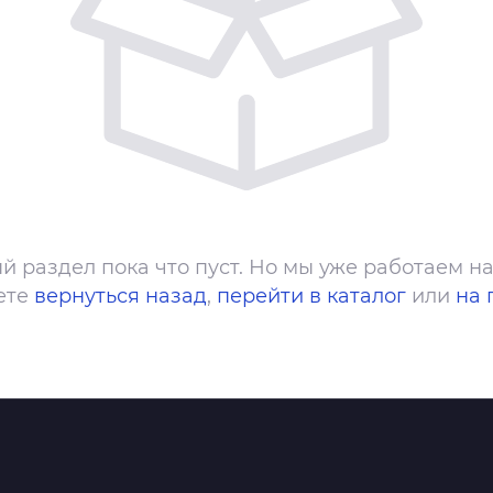
й раздел пока что пуст. Но мы уже работаем на
ете
вернуться назад
,
перейти в каталог
или
на 