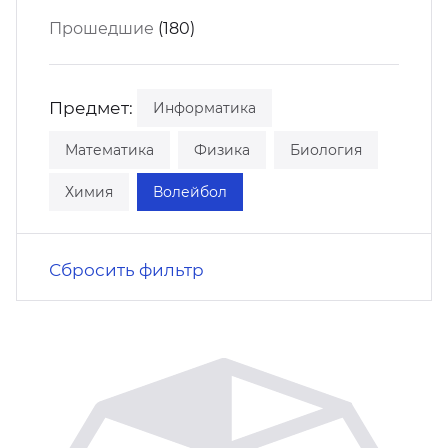
кусство
орт
Прошедшие
(180)
нас в СМИ
станционные программы
кументы
Предмет:
Информатика
Математика
Физика
Биология
Химия
Волейбол
Сбросить фильтр