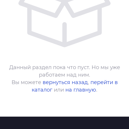
Данный раздел пока что пуст. Но мы уже
работаем над ним.
Вы можете
вернуться назад
,
перейти в
каталог
или
на главную
.