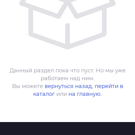
Данный раздел пока что пуст. Но мы уже
работаем над ним.
Вы можете
вернуться назад
,
перейти в
каталог
или
на главную
.