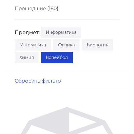
кусство
орт
Прошедшие
(180)
нас в СМИ
станционные программы
кументы
Предмет:
Информатика
Математика
Физика
Биология
Химия
Волейбол
Сбросить фильтр