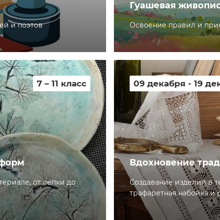
Гуашевая живопи
ей и поэтов
Освоение правил и прие
7 – 11 класс
09 декабря - 19 де
 форм
Вдохновение тра
ериале, от лепки до
Создавание изделий в те
трафаретная набойка и 