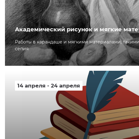
кусство
орт
нас в СМИ
станционные программы
Академический рисунок и мягкие мат
кументы
Работы в карандаше и мягкими материалами, такими к
сепия
14 апреля - 24 апреля