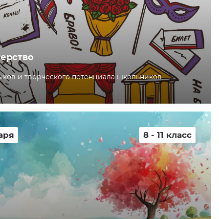
ерство
ыков и творческого потенциала школьников
аря
8 - 11 класс