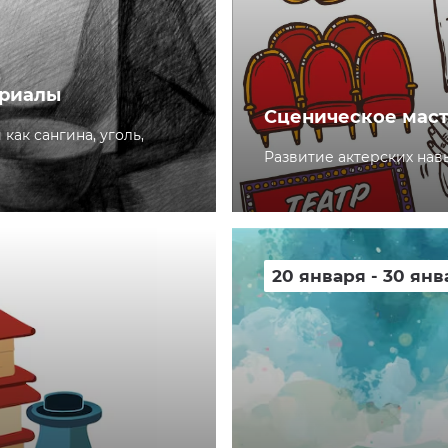
ериалы
Сценическое маст
ак сангина, уголь,
Развитие актерских нав
20 января - 30 янв