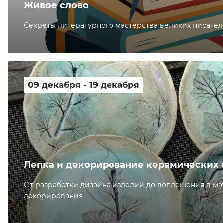
Живое слово
Секреты литературного мастерства великих писател
09 декабря - 19 декабря
Лепка и декорирование керамических
От разработки дизайна изделий до воплощения в мат
декорирования