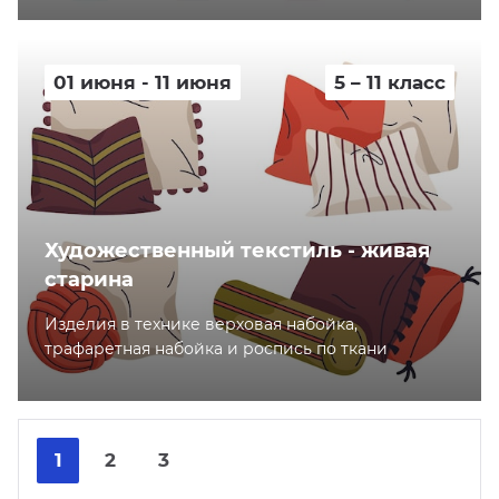
01 июня - 11 июня
5 – 11 класс
Художественный текстиль - живая
старина
Изделия в технике верховая набойка,
трафаретная набойка и роспись по ткани
Nex
Pre
1
2
3