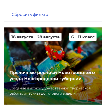
кусство
орт
нас в СМИ
Сбросить фильтр
станционные программы
кументы
18 августа - 28 августа
6 - 11 класс
Прялочные росписи Новотроицкого
уезда Новгородской губернии
Cоздание высокохудожественной творческой
работы: от эскиза до готового изделия.