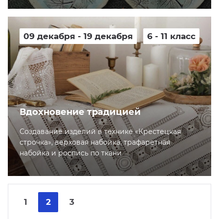
09 декабря - 19 декабря
6 - 11 класс
Вдохновение традицией
Создавание изделий в технике «Крестецкая
строчка», верховая набойка, трафаретная
набойка и роспись по ткани
Nex
Pre
1
2
3