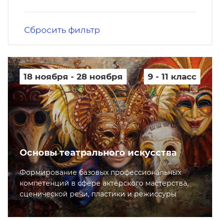
кусство
орт
нас в СМИ
Сбросить фильтр
станционные программы
кументы
18 ноября - 28 ноября
9 - 11 класс
Основы театрального искусства
Формирование базовых профессиональных
компетенций в сфере актёрского мастерства,
сценической речи, пластики и режиссуры