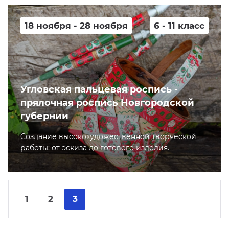
18 ноября - 28 ноября
6 - 11 класс
Угловская пальцевая роспись -
прялочная роспись Новгородской
губернии
Cоздание высокохудожественной творческой
работы: от эскиза до готового изделия.
Nex
Pre
1
2
3