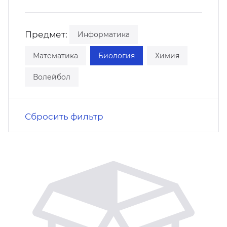
кусство
орт
нас в СМИ
Предмет:
Информатика
станционные программы
кументы
Математика
Биология
Химия
Волейбол
Сбросить фильтр