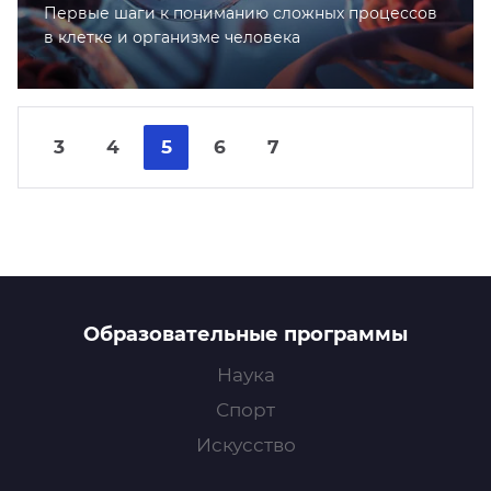
Первые шаги к пониманию сложных процессов
в клетке и организме человека
Nex
Pre
3
4
5
6
7
Образовательные программы
Наука
Спорт
Искусство