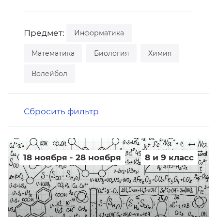
кусство
орт
нас в СМИ
Предмет:
Информатика
станционные программы
кументы
Математика
Биология
Химия
Волейбол
Сбросить фильтр
18 ноября - 28 ноября
8 и 9 класс