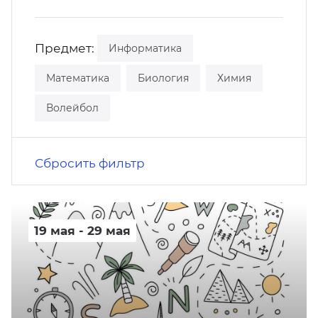
кусство
орт
нас в СМИ
Предмет:
Информатика
станционные программы
кументы
Математика
Биология
Химия
Волейбол
Сбросить фильтр
19 мая - 29 мая