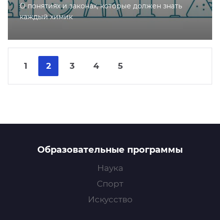
О понятиях и законах, которые должен знать
каждый химик
Nex
Pre
1
2
3
4
5
Образовательные программы
Наука
Спорт
Искусство