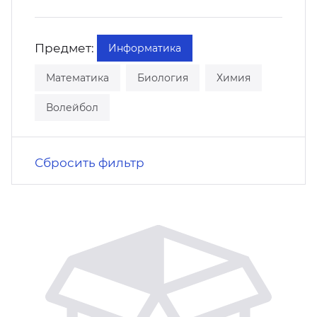
кусство
орт
нас в СМИ
Предмет:
Информатика
станционные программы
кументы
Математика
Биология
Химия
Волейбол
Сбросить фильтр