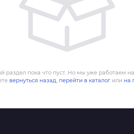
й раздел пока что пуст. Но мы уже работаем на
ете
вернуться назад
,
перейти в каталог
или
на 