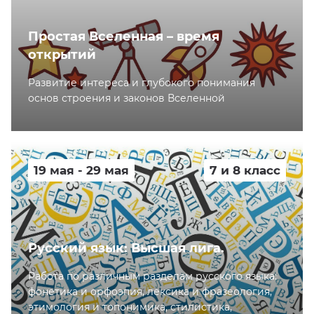
Простая Вселенная – время
открытий
Развитие интереса и глубокого понимания
основ строения и законов Вселенной
19 мая - 29 мая
7 и 8 класс
Русский язык: Высшая лига.
Работа по различным разделам русского языка:
фонетика и орфоэпия, лексика и фразеология,
этимология и топонимика, стилистика,