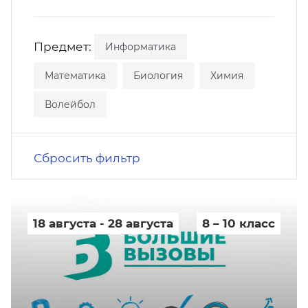
кусство
орт
нас в СМИ
Предмет:
Информатика
станционные программы
кументы
Математика
Биология
Химия
Волейбол
Сбросить фильтр
18 августа - 28 августа
8 – 10 класс