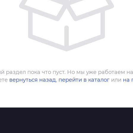
й раздел пока что пуст. Но мы уже работаем на
ете
вернуться назад
,
перейти в каталог
или
на 