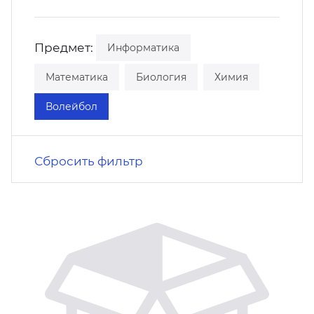
кусство
орт
нас в СМИ
Предмет:
Информатика
станционные программы
кументы
Математика
Биология
Химия
Волейбол
Сбросить фильтр