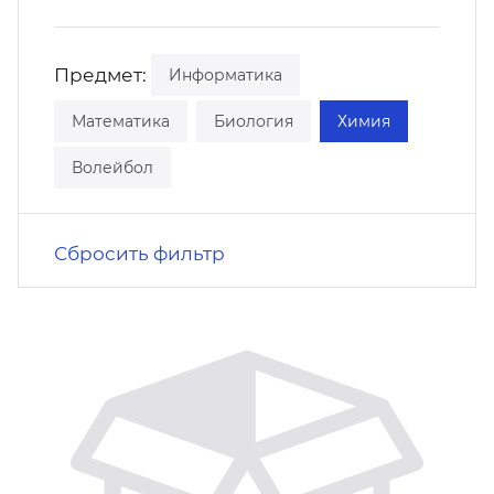
кусство
орт
нас в СМИ
Предмет:
Информатика
станционные программы
кументы
Математика
Биология
Химия
Волейбол
Сбросить фильтр