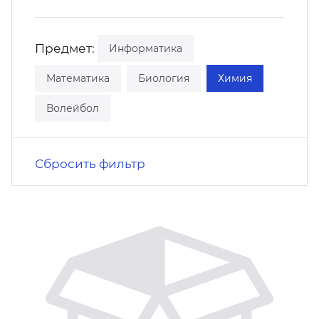
кусство
орт
нас в СМИ
Предмет:
Информатика
станционные программы
кументы
Математика
Биология
Химия
Волейбол
Сбросить фильтр