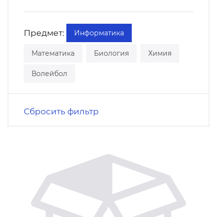
кусство
орт
нас в СМИ
Предмет:
Информатика
станционные программы
кументы
Математика
Биология
Химия
Волейбол
Сбросить фильтр