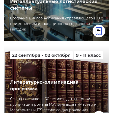
Интеллектуальные логистические
системы
Создание циклов написания управляющего ПО с
применением инновационных подходов и
методик
22 сентября - 02 октября
9 - 11 класс
Литературно-олимпиадная
программа
Смена посвящена 60-летию с даты первой
публикации романа М.А. Булгакова «Мастер и
Маргарита» и 135-летию со дня рождения