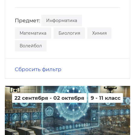
кусство
орт
нас в СМИ
Предмет:
Информатика
станционные программы
кументы
Математика
Биология
Химия
Волейбол
Сбросить фильтр
22 сентября - 02 октября
9 - 11 класс