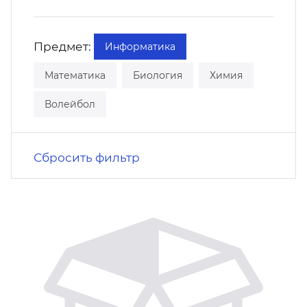
кусство
орт
нас в СМИ
Предмет:
Информатика
станционные программы
кументы
Математика
Биология
Химия
Волейбол
Сбросить фильтр