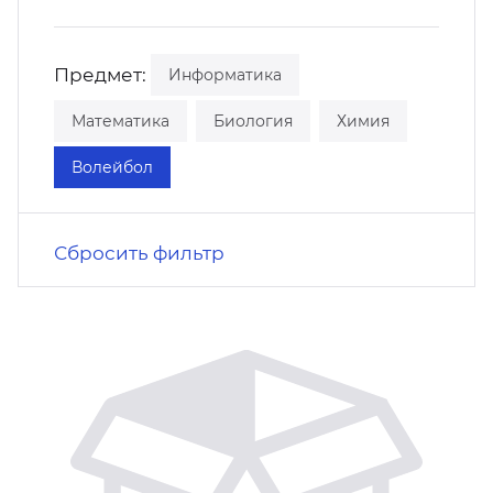
кусство
орт
нас в СМИ
Предмет:
Информатика
станционные программы
кументы
Математика
Биология
Химия
Волейбол
Сбросить фильтр