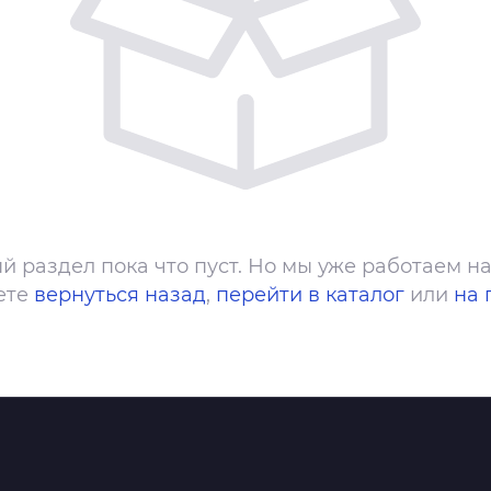
й раздел пока что пуст. Но мы уже работаем на
ете
вернуться назад
,
перейти в каталог
или
на 