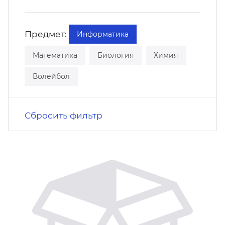
кусство
орт
нас в СМИ
Предмет:
Информатика
станционные программы
кументы
Математика
Биология
Химия
Волейбол
Сбросить фильтр