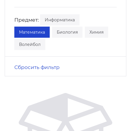
кусство
орт
нас в СМИ
Предмет:
Информатика
станционные программы
кументы
Математика
Биология
Химия
Волейбол
Сбросить фильтр