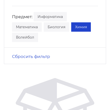
кусство
орт
нас в СМИ
Предмет:
Информатика
станционные программы
кументы
Математика
Биология
Химия
Волейбол
Сбросить фильтр