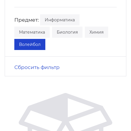
кусство
орт
нас в СМИ
Предмет:
Информатика
станционные программы
кументы
Математика
Биология
Химия
Волейбол
Сбросить фильтр